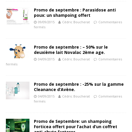
Promo de septembre : Parasidose anti
poux: un shampoing offert
09/09/2015
Cédric Boucherat
Commentaires
fermés
Promo de septembre : – 50% sur le
deuxième lait Novalac 2ème age.
04/09/2015
Cédric Boucherat
Commentaires
fermés
Promo de septembre : -25% sur la gamme
Cleanance d’Avène.
04/09/2015
Cédric Boucherat
Commentaires
fermés
Promo de Septembre: un shampoing
Forticea offert pour l’achat d’un coffret
anti-chute Furterer