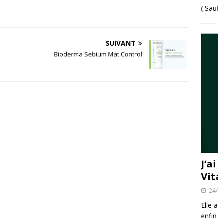
( Sau
SUIVANT
Bioderma Sebium Mat Control
J’a
Vit
24
Elle 
enfin