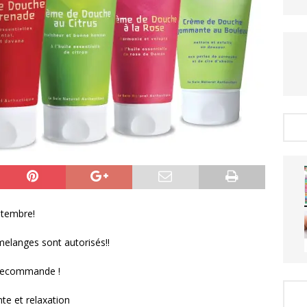
ptembre!
 melanges sont autorisés!!
en recommande !
te et relaxation