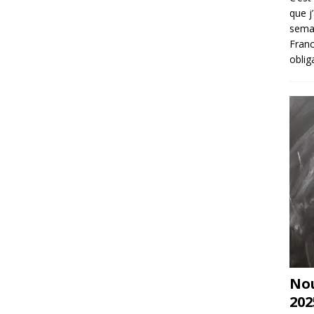
que j
sema
Franc
oblig
Nou
202