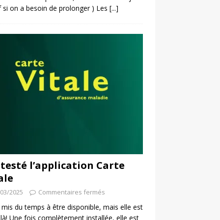
f si on a besoin de prolonger ) Les
[...]
i testé l’application Carte
ale
/03/2025
Commentaires fermés
a mis du temps à être disponible, mais elle est
 là! Une fois complètement installée, elle est