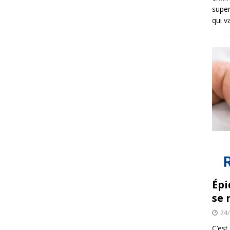
super
qui v
Épi
se 
24
C’est