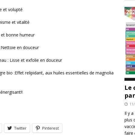
 et volupté
sme et vitalité
r et bonne humeur
:Nettoie en douceur
 : Lisse et exfolie en douceur
e bio :Effet relipidant, aux huiles essentielles de magnolia
Le 
énergisant!!
par
11
Il y 
plus 
vacci
Twitter
Pinterest
faire