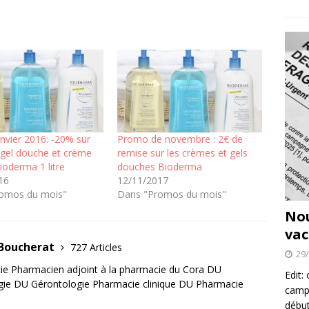
nvier 2016: -20% sur
Promo de novembre : 2€ de
gel douche et crème
remise sur les crèmes et gels
ioderma 1 litre
douches Bioderma
16
12/11/2017
omos du mois"
Dans "Promos du mois"
No
vac
 Boucherat
727 Articles
29
e Pharmacien adjoint à la pharmacie du Cora DU
Edit:
gie DU Gérontologie Pharmacie clinique DU Pharmacie
campa
début