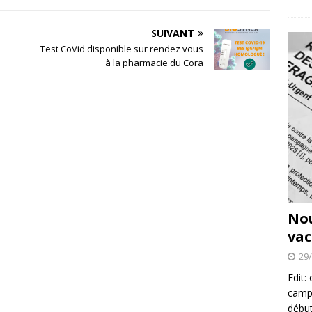
SUIVANT
Test CoVid disponible sur rendez vous
à la pharmacie du Cora
No
vac
29
Edit:
campa
début