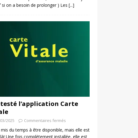
f si on a besoin de prolonger ) Les
[...]
i testé l’application Carte
ale
/03/2025
Commentaires fermés
a mis du temps à être disponible, mais elle est
 là! Une fois complètement installée, elle est