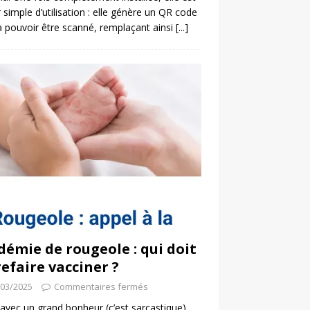
 simple d’utilisation : elle génère un QR code
a pouvoir être scanné, remplaçant ainsi
[...]
démie de rougeole : qui doit
refaire vacciner ?
/03/2025
Commentaires fermés
 avec un grand bonheur (c’est sarcastique)