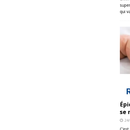
super
qui v
Épi
se 
24
C’est