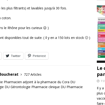
es plus filtrants) et lavables jusqu’à 30 fois.
n coton.
ans le Rhône pour les curieux 😉 )
nt disponibles tout de suite. ( Il y en a 150 lots en stock 🙂 )
Twitter
Pinterest
Le 
par
 Boucherat
727 Articles
11
e Pharmacien adjoint à la pharmacie du Cora DU
gie DU Gérontologie Pharmacie clinique DU Pharmacie
Il y 
plus 
vacci
faire