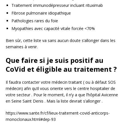
Traitement immunodépresseur incluant rituximab
Fibrose pulmonaire idiopathique
Pathologies rares du foie
Myopathies avec capacité vitale forcée <70%
Bien sûr, cette liste va sans aucun doute s’allonger dans les
semaines à venir.
Que faire si je suis positif au
CoVid
et
éligible
au
traitement
?
Il faudra contacter votre médecin traitant ( ou à défaut SOS
médecin) afin qu’il vous oriente vers le centre hospitalier de
votre secteur . Pour le moment, il n’y a que l’hôpital Avicenne
en Seine Saint Denis . Mais la liste devrait s’allonger .
https://www.sante.fr/cf/lieux-traitement-covid-anticorps-
monoclonaux.html#dep-93