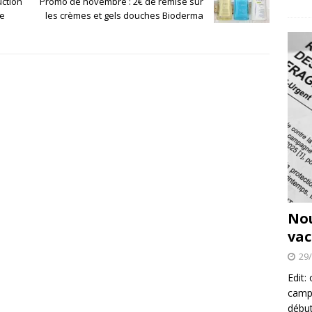
ction
Promo de novembre : 2€ de remise sur
ne
les crèmes et gels douches Bioderma
No
vac
29
Edit:
campa
début