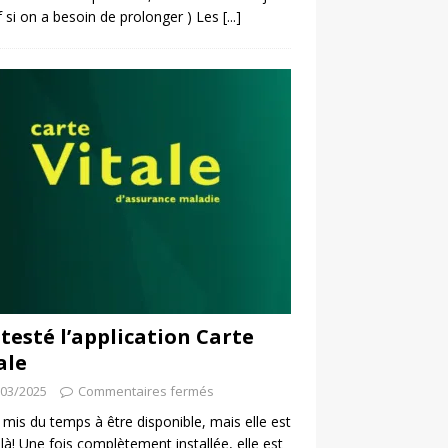
f si on a besoin de prolonger ) Les
[...]
i testé l’application Carte
ale
/03/2025
Commentaires fermés
a mis du temps à être disponible, mais elle est
 là! Une fois complètement installée, elle est