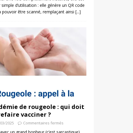
 simple d’utilisation : elle génère un QR code
a pouvoir être scanné, remplaçant ainsi
[...]
démie de rougeole : qui doit
refaire vacciner ?
/03/2025
Commentaires fermés
 avec un grand bonheur (c’est sarcastique)