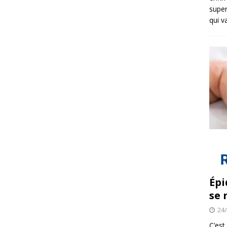
super
qui v
Épi
se 
24
C’est