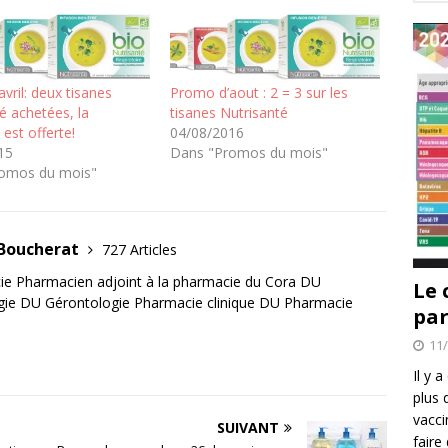
vril: deux tisanes
Promo d’aout : 2 = 3 sur les
é achetées, la
tisanes Nutrisanté
 est offerte!
04/08/2016
15
Dans "Promos du mois"
omos du mois"
 Boucherat
727 Articles
e Pharmacien adjoint à la pharmacie du Cora DU
Le 
gie DU Gérontologie Pharmacie clinique DU Pharmacie
par
11
Il y 
plus 
vacci
SUIVANT
faire