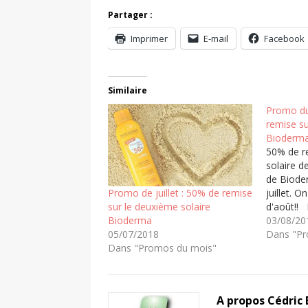
Partager :
Imprimer
E-mail
Facebook
Similaire
Promo du
remise su
Bioderm
50% de r
solaire 
de Biode
juillet. 
Promo de juillet : 50% de remise
d'août!!
sur le deuxième solaire
soleil En
03/08/20
Bioderma
de peau, 
Dans "Pr
05/07/2018
(saison, 
Dans "Promos du mois"
conditio
(altitude
vous pro
A propos Cédric