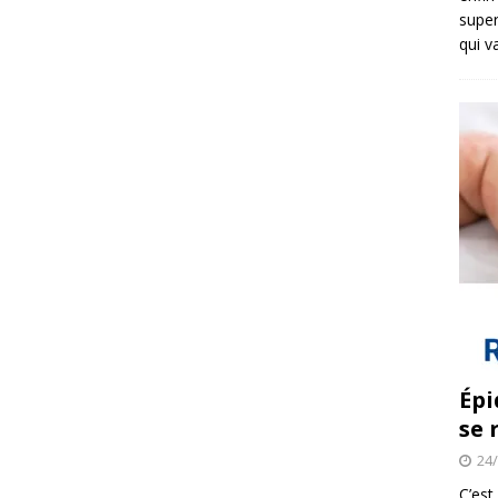
super
qui v
Épi
se 
24
C’est