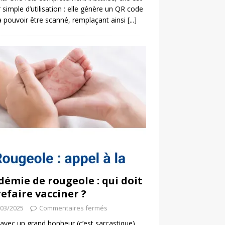
 simple d’utilisation : elle génère un QR code
a pouvoir être scanné, remplaçant ainsi
[...]
démie de rougeole : qui doit
refaire vacciner ?
/03/2025
Commentaires fermés
 avec un grand bonheur (c’est sarcastique)