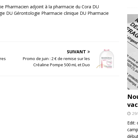
e Pharmacien adjoint à la pharmacie du Cora DU
gie DU Gérontologie Pharmacie clinique DU Pharmacie
SUIVANT
ires
Promo de juin : 2 € de remise sur les
Créaline Pompe 500 mL et Duo
No
vac
29
Edit:
campa
début