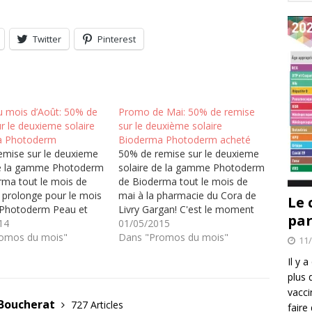
Twitter
Pinterest
 mois d’Août: 50% de
Promo de Mai: 50% de remise
r le deuxieme solaire
sur le deuxième solaire
a Photoderm
Bioderma Photoderm acheté
emise sur le deuxieme
50% de remise sur le deuxieme
de la gamme Photoderm
solaire de la gamme Photoderm
rma tout le mois de
de Bioderma tout le mois de
On prolonge pour le mois
mai à la pharmacie du Cora de
Le 
 Photoderm Peau et
Livry Gargan! C'est le moment
par
 fonction de votre type
14
de faire les provisions pour
01/05/2015
de l’ensoleillement
omos du mois"
l'été!! Photoderm Peau et soleil
Dans "Promos du mois"
11
heure) et des
En fonction de votre type de
Il y 
ns géographiques
peau, de l’ensoleillement
plus 
, latitude), Photoderm
(saison, heure)…
vacci
pose une…
 Boucherat
727 Articles
faire