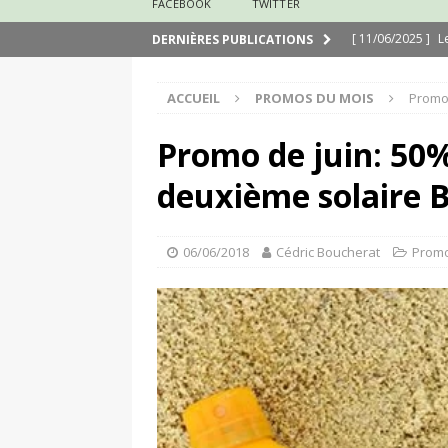
FACEBOOK
TWITTER
[ 11/06/2025 ]
L
DERNIÈRES PUBLICATIONS
[ 29/03/2025 ]
N
ACCUEIL
PROMOS DU MOIS
Promo 
[ 24/03/2025 ]
J
[ 24/03/2025 ]
É
Promo de juin: 50%
[ 13/02/2025 ]
N
deuxième solaire 
[ 31/08/2020 ]
M
06/06/2018
Cédric Boucherat
Promo