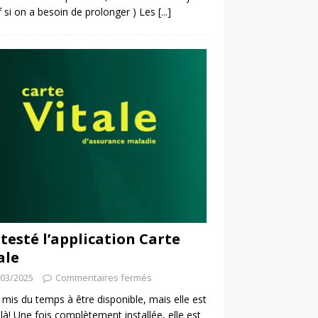
f si on a besoin de prolonger ) Les
[...]
i testé l’application Carte
ale
/03/2025
Commentaires fermés
a mis du temps à être disponible, mais elle est
 là! Une fois complètement installée, elle est