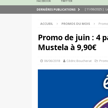
FACEBOOK
TWITTER
[ 11/06/2025 ]
L
DERNIÈRES PUBLICATIONS
[ 29/03/2025 ]
N
ACCUEIL
PROMOS DU MOIS
Promo 
[ 24/03/2025 ]
J
[ 24/03/2025 ]
É
Promo de juin : 4 p
[ 13/02/2025 ]
N
Mustela à 9,90€
[ 31/08/2020 ]
M
06/06/2018
Cédric Boucherat
Promo