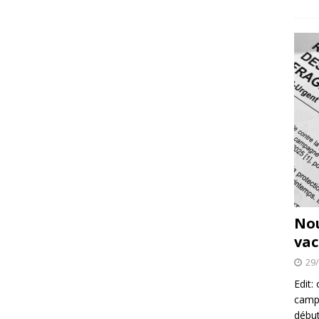
No
vac
29
Edit:
campa
début