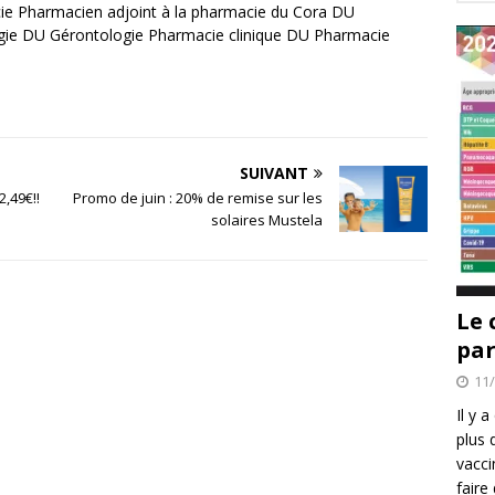
e Pharmacien adjoint à la pharmacie du Cora DU
gie DU Gérontologie Pharmacie clinique DU Pharmacie
SUIVANT
2,49€!!
Promo de juin : 20% de remise sur les
solaires Mustela
Le 
par
11
Il y 
plus 
vacci
faire