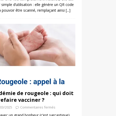
 simple d’utilisation : elle génère un QR code
a pouvoir être scanné, remplaçant ainsi
[...]
démie de rougeole : qui doit
refaire vacciner ?
/03/2025
Commentaires fermés
 avec un grand bonheur (c’est sarcastique)