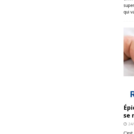
super
qui v
Épi
se 
24
C’est