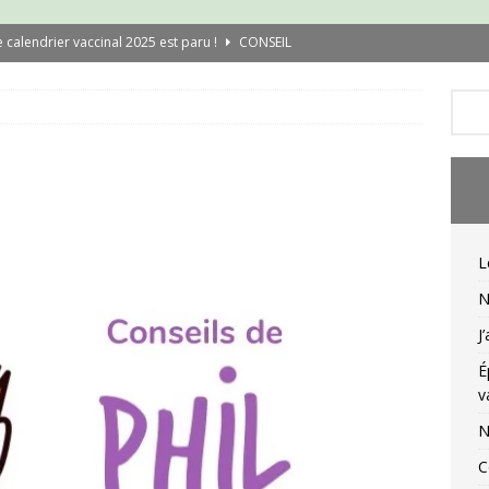
e calendrier vaccinal 2025 est paru !
CONSEIL
ouvelle campagne de vaccination Covid
CONSEIL
’ai testé l’application Carte Vitale
CONSEIL
pidémie de rougeole : qui doit se refaire vacciner ?
CONSEIL
ouvelles règles de délivrance 2025
CONSEIL
asques enfant en tissu : le retour
CONSEIL
L
N
J
É
v
N
C