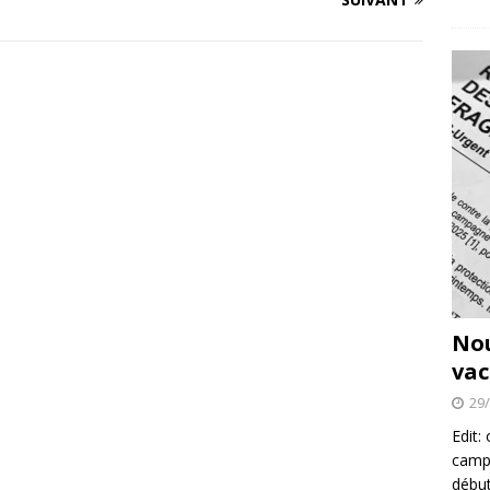
No
vac
29
Edit:
campa
début