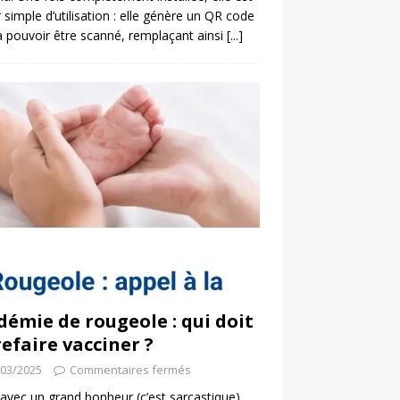
 simple d’utilisation : elle génère un QR code
a pouvoir être scanné, remplaçant ainsi
[...]
démie de rougeole : qui doit
refaire vacciner ?
/03/2025
Commentaires fermés
 avec un grand bonheur (c’est sarcastique)