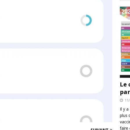
Le 
par
11
Il y 
plus 
vacci
faire
SUIVANT