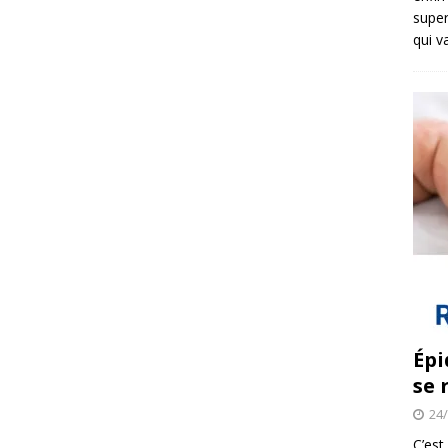
super
qui v
Épi
se 
24
C’est