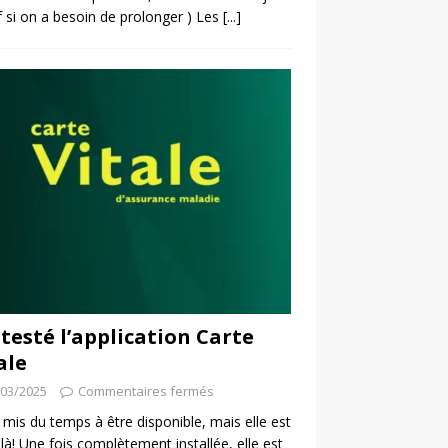
f si on a besoin de prolonger ) Les
[...]
i testé l’application Carte
ale
/03/2025
Commentaires fermés
a mis du temps à être disponible, mais elle est
 là! Une fois complètement installée, elle est