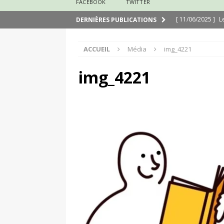
FACEBOOK
TWITTER
[ 11/06/2025 ]
L
DERNIÈRES PUBLICATIONS
[ 29/03/2025 ]
N
ACCUEIL
Média
img_4221
[ 24/03/2025 ]
J
[ 24/03/2025 ]
É
img_4221
[ 13/02/2025 ]
N
[ 31/08/2020 ]
M