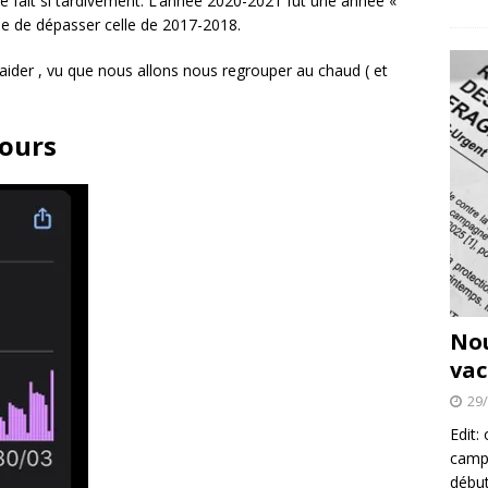
se fait si tardivement. L’année 2020-2021 fut une année «
que de dépasser celle de 2017-2018.
ider , vu que nous allons nous regrouper au chaud ( et
jours
No
vac
29
Edit:
campa
début