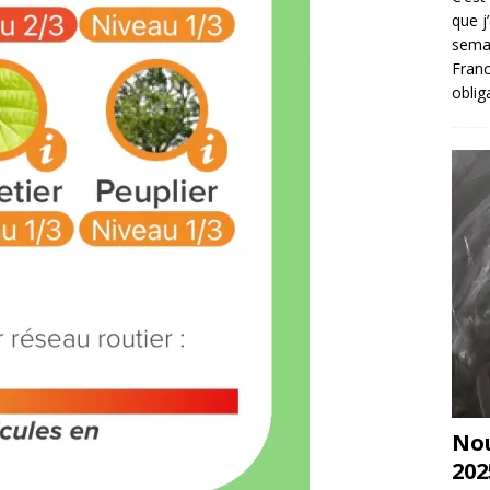
que j
sema
Franc
oblig
Nou
202