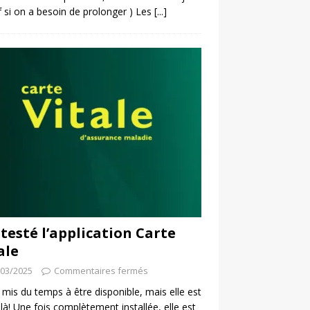
f si on a besoin de prolonger ) Les
[...]
i testé l’application Carte
ale
/03/2025
Commentaires fermés
a mis du temps à être disponible, mais elle est
 là! Une fois complètement installée, elle est