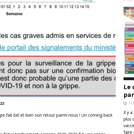
Le 
par
11
022
Il y 
ippe fait bel et bien son retour parmi nous ! Un coming back
plus 
vacci
faire