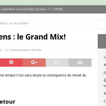
e calendrier vaccinal 2025 est paru !
CONSEIL
ouvelle campagne de vaccination Covid
CONSEIL
llens : le Grand Mix!
’ai testé l’application Carte Vitale
CONSEIL
pidémie de rougeole : qui doit se refaire vacciner ?
CONSEIL
ens : le Grand Mix!
ouvelles règles de délivrance 2025
CONSEIL
asques enfant en tissu : le retour
CONSEIL
il
Commentaires fermés
L
N
J
me temps! C’est sans doute la conséquence du retrait du
É
v
N
retour
C