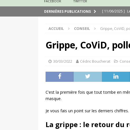
FACEBOOK
TWITTER
[ 11/06/2025 ]
L
DERNIÈRES PUBLICATIONS
[ 29/03/2025 ]
N
ACCUEIL
CONSEIL
Grippe, CoViD, po
[ 24/03/2025 ]
J
[ 24/03/2025 ]
É
Grippe, CoViD, poll
[ 13/02/2025 ]
N
[ 31/08/2020 ]
M
30/03/2022
Cédric Boucherat
Conse
C’est la première fois que tout tombe en mê
masque.
Je vous fais un point sur les derniers chiffres.
La grippe : le retour du 