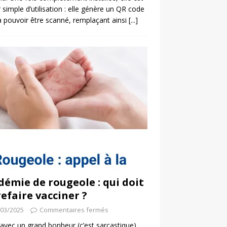
 simple d’utilisation : elle génère un QR code
a pouvoir être scanné, remplaçant ainsi
[...]
démie de rougeole : qui doit
refaire vacciner ?
/03/2025
Commentaires fermés
 avec un grand bonheur (c’est sarcastique)