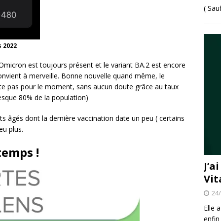
( Sau
s 2022
Omicron est toujours présent et le variant BA.2 est encore
 convient à merveille. Bonne nouvelle quand même, le
te pas pour le moment, sans aucun doute grâce au taux
esque 80% de la population)
nts âgés dont la dernière vaccination date un peu ( certains
eu plus.
ntemps !
J’a
Vit
24
Elle 
enfin