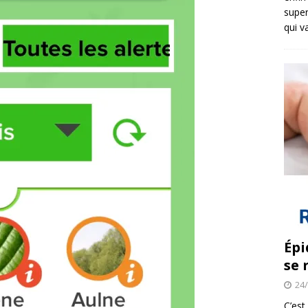
super
qui v
Épi
se 
24
C’est