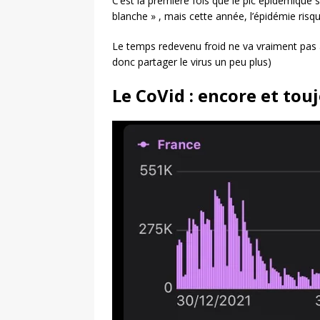
C’est la première fois que le pic épidémique 
blanche » , mais cette année, l’épidémie ris
Le temps redevenu froid ne va vraiment pas a
donc partager le virus un peu plus)
Le CoVid : encore et tou