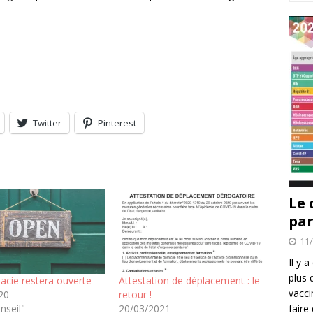
Twitter
Pinterest
Le 
par
11
Il y 
plus 
acie restera ouverte
Attestation de déplacement : le
vacci
20
retour !
nseil"
20/03/2021
faire