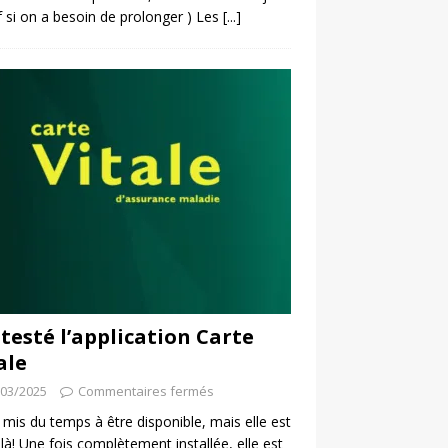
f si on a besoin de prolonger ) Les
[...]
i testé l’application Carte
ale
/03/2025
Commentaires fermés
a mis du temps à être disponible, mais elle est
 là! Une fois complètement installée, elle est