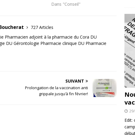
Dans "Conseil"
 Boucherat
727 Articles
e Pharmacien adjoint à la pharmacie du Cora DU
gie DU Gérontologie Pharmacie clinique DU Pharmacie
SUIVANT
Prolongation de la vaccination anti
No
grippale jusqu’à fin février!
vac
29
Edit:
campa
début