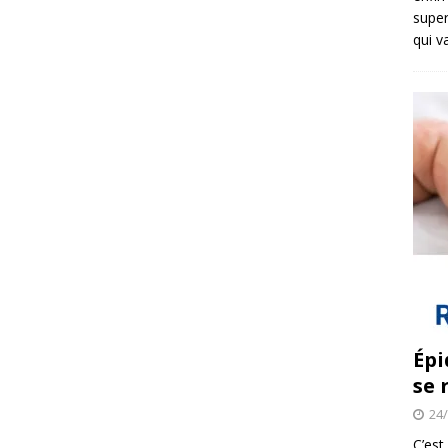
super
qui v
Épi
se 
24
C’est