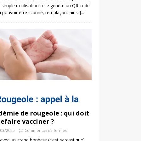
 simple d’utilisation : elle génère un QR code
a pouvoir être scanné, remplaçant ainsi
[...]
démie de rougeole : qui doit
refaire vacciner ?
/03/2025
Commentaires fermés
 avec un grand bonheur (c’est sarcastique)