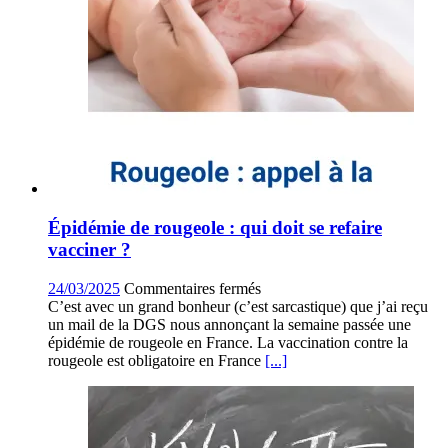
Épidémie de rougeole : qui doit se refaire
vacciner ?
sur
24/03/2025
Commentaires fermés
Épidémie
C’est avec un grand bonheur (c’est sarcastique) que j’ai reçu
de
un mail de la DGS nous annonçant la semaine passée une
rougeole
épidémie de rougeole en France. La vaccination contre la
:
rougeole est obligatoire en France
[...]
qui
doit
se
refaire