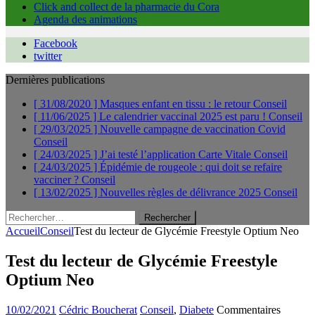
Click and collect de la pharmacie du Cora
Agenda des animations
Facebook
twitter
Dernières publications
[ 31/08/2020 ]
Masques enfant en tissu : le retour
Conseil
[ 11/06/2025 ]
Le calendrier vaccinal 2025 est paru !
Conseil
[ 29/03/2025 ]
Nouvelle campagne de vaccination Covid
Conseil
[ 24/03/2025 ]
J’ai testé l’application Carte Vitale
Conseil
[ 24/03/2025 ]
Épidémie de rougeole : qui doit se refaire
vacciner ?
Conseil
[ 13/02/2025 ]
Nouvelles règles de délivrance 2025
Conseil
Rechercher :
Accueil
Conseil
Test du lecteur de Glycémie Freestyle Optium Neo
Test du lecteur de Glycémie Freestyle
Optium Neo
10/02/2021
Cédric Boucherat
Conseil
,
Diabete
Commentaires