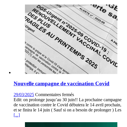
est
paru
!
Nouvelle campagne de vaccination Covid
sur
29/03/2025
Commentaires fermés
Nouvelle
Edit: on prolonge jusqu’au 30 juin!! La prochaine campagne
campagne
de vaccination contre le Covid débutera le 14 avril prochain,
de
et se finira le 14 juin ( Sauf si on a besoin de prolonger ) Les
vaccination
[...]
Covid