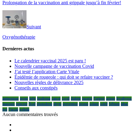
Prolongation de la vaccination anti grippale jusqu’à fin février!
Suivant
Oxygénothérapie
Dernieres actus
Le calendrier vaccinal 2025 est paru !
Nouvelle campagne de vaccination Covid
J’ai testé l’application Carte Vitale
Épidémie de rougeole : qui doit se refaire vacciner ?
Nouvelles règles de délivrance 2025
Conseils aux constipés
antigenique
avene
bebe
bioderma
cancer
covid
diabète
eucerin
Furterer
grippe
levothyrox
masques
minceur
Noel
photoderm
phyto
prevention
promo
solaire
soleil
Sébium
tabac
test
Vaccin
weleda
Aucun commentaires trouvés
Facebook
twitter