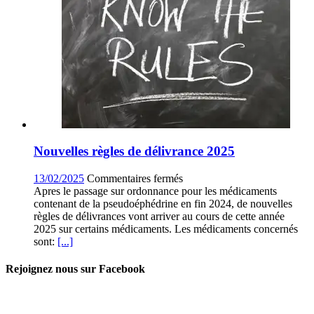
vacciner
?
Nouvelles règles de délivrance 2025
sur
13/02/2025
Commentaires fermés
Nouvelles
Apres le passage sur ordonnance pour les médicaments
règles
contenant de la pseudoéphédrine en fin 2024, de nouvelles
de
règles de délivrances vont arriver au cours de cette année
délivrance
2025 sur certains médicaments. Les médicaments concernés
2025
sont:
[...]
Rejoignez nous sur Facebook