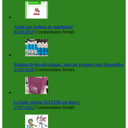
Alerte aux pollens de graminées!
sur
03/06/2019
Commentaires fermés
Alerte
aux
pollens
de
graminées!
Solution hydro-alcoolique : tous les volumes sont disponibles
sur
07/05/2020
Commentaires fermés
Solution
hydro-
alcoolique
:
tous
les
La boîte violette DASTRI est dispo !
volumes
sur
13/07/2022
Commentaires fermés
sont
La
disponibles
boîte
violette
DASTRI