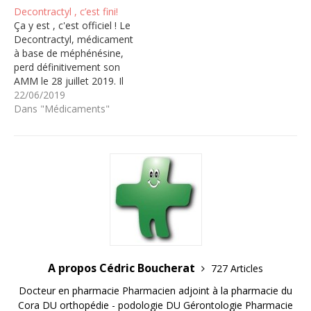
Decontractyl , c’est fini!
Ça y est , c'est officiel ! Le
Decontractyl, médicament
à base de méphénésine,
perd définitivement son
AMM le 28 juillet 2019. Il
ne sera donc
22/06/2019
définitivement plus
Dans "Médicaments"
disponible dans les
officines la semaine
prochaine. (mais de toutes
façons, il était en rupture
depuis quelques temps)
Décontractyl 500 mg,
comprimé…
A propos Cédric Boucherat
727 Articles
Docteur en pharmacie Pharmacien adjoint à la pharmacie du
Cora DU orthopédie - podologie DU Gérontologie Pharmacie