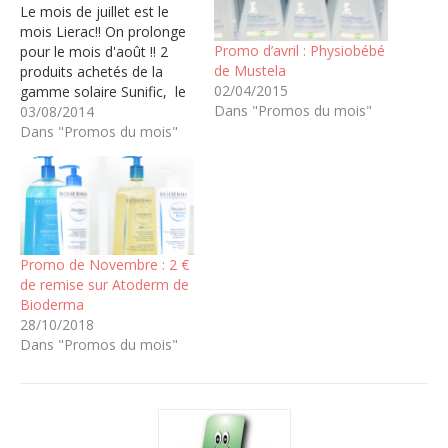
Le mois de juillet est le
mois Lierac!! On prolonge
Promo d’avril : Physiobébé
pour le mois d'août !! 2
de Mustela
produits achetés de la
02/04/2015
gamme solaire Sunific, le
Dans "Promos du mois"
troisieme est offert par la
03/08/2014
pharmacie. 50% de remise
Dans "Promos du mois"
sur les capsules solaires
Sunific, pour préparer la
peau au bronzage. et 20%
sur toute la gamme…
Promo de Novembre : 2 €
de remise sur Atoderm de
Bioderma
28/10/2018
Dans "Promos du mois"