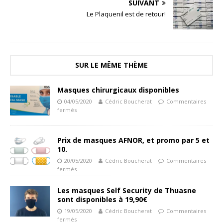
SUIVANT
Le Plaquenil est de retour!
SUR LE MÊME THÈME
Masques chirurgicaux disponibles
04/05/2020
Cédric Boucherat
Commentaires
fermés
Prix de masques AFNOR, et promo par 5 et
10.
20/05/2020
Cédric Boucherat
Commentaires
fermés
Les masques Self Security de Thuasne
sont disponibles à 19,90€
19/05/2020
Cédric Boucherat
Commentaires
fermés