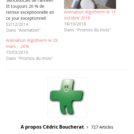
Skinceuticals de l'année!!
Et toujours 20 % de
Animation Algotherm le 19
remise exceptionnelle en
octobre 2018
ce jour exceptionnel!
18/10/2018
PRÉVENIR PROTÉGER
02/12/2014
Dans "Promos du mois"
CORRIGER DES SOINS
Dans "Animation"
DERMO-
Animation Algotherm le 29
PROFESSIONNELS DE
mars : -20%
POINTE ISSUS DE LA
15/03/2019
RECHERCHE
Dans "Promos du mois"
SCIENTIFIQUE
SkinCeuticals offre une
gamme exhaustive de
soins de la peau conçus
pour agir sur tous les
types de problèmes de
peau.…
A propos Cédric Boucherat
727 Articles