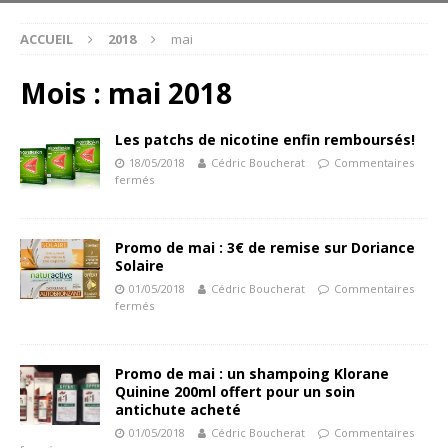
ACCUEIL
2018
mai
Mois :
mai 2018
Les patchs de nicotine enfin remboursés!
18/05/2018
Cédric Boucherat
Commentaires
fermés
Promo de mai : 3€ de remise sur Doriance
Solaire
01/05/2018
Cédric Boucherat
Commentaires
fermés
Promo de mai : un shampoing Klorane
Quinine 200ml offert pour un soin
antichute acheté
01/05/2018
Cédric Boucherat
Commentaires