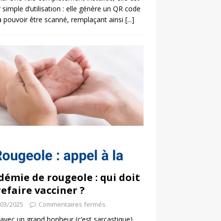
 simple d’utilisation : elle génère un QR code
a pouvoir être scanné, remplaçant ainsi
[...]
démie de rougeole : qui doit
refaire vacciner ?
/03/2025
Commentaires fermés
 avec un grand bonheur (c’est sarcastique)