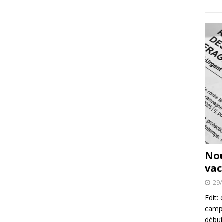
No
vac
29
Edit:
campa
début