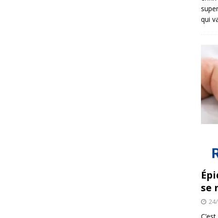
super
qui v
Épi
se 
24
C’est