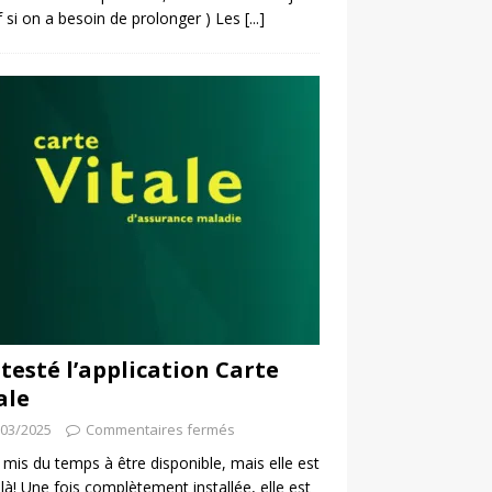
f si on a besoin de prolonger ) Les
[...]
i testé l’application Carte
ale
/03/2025
Commentaires fermés
a mis du temps à être disponible, mais elle est
 là! Une fois complètement installée, elle est