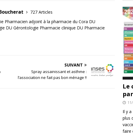
 Boucherat
727 Articles
e Pharmacien adjoint à la pharmacie du Cora DU
gie DU Gérontologie Pharmacie clinique DU Pharmacie
SUIVANT
a
Spray assainissant et asthme :
l’association ne fait pas bon ménage !!
Le 
par
11
Il y 
plus 
vacci
faire