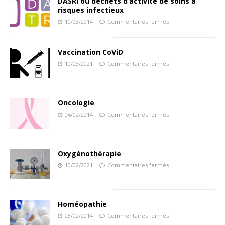
DASRI ou déchets d’activité de soins à
risques infectieux
10/03/2014
Commentaires fermés
Vaccination CoViD
10/03/2021
Commentaires fermés
Oncologie
06/02/2014
Commentaires fermés
Oxygénothérapie
10/02/2021
Commentaires fermés
Homéopathie
08/02/2014
Commentaires fermés