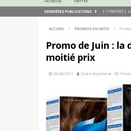
FACEBOOK
TWITTER
[ 11/06/2025 ]
L
DERNIÈRES PUBLICATIONS
[ 29/03/2025 ]
N
ACCUEIL
PROMOS DU MOIS
Promo 
[ 24/03/2025 ]
J
[ 24/03/2025 ]
É
Promo de Juin : la
[ 13/02/2025 ]
N
moitié prix
[ 31/08/2020 ]
M
05/06/2017
Cédric Boucherat
Promo