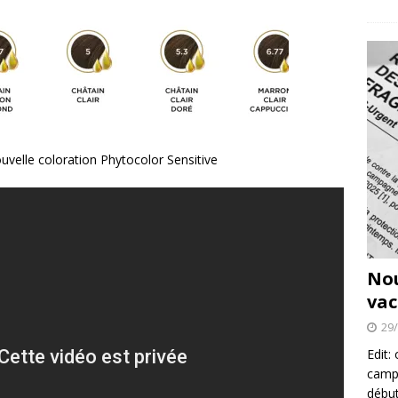
ouvelle coloration Phytocolor Sensitive
No
vac
29
Edit:
campa
début