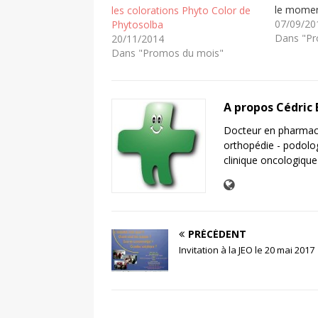
le momen
les colorations Phyto Color de
coloratio
07/09/20
Phytosolba
que d'aut
Dans "Pr
20/11/2014
réserves 
Dans "Promos du mois"
Les parti
colorati
- couvren
A propos Cédric
cheveux 
Docteur en pharmaci
orthopédie - podolo
clinique oncologique
PRÉCÉDENT
Invitation à la JEO le 20 mai 2017