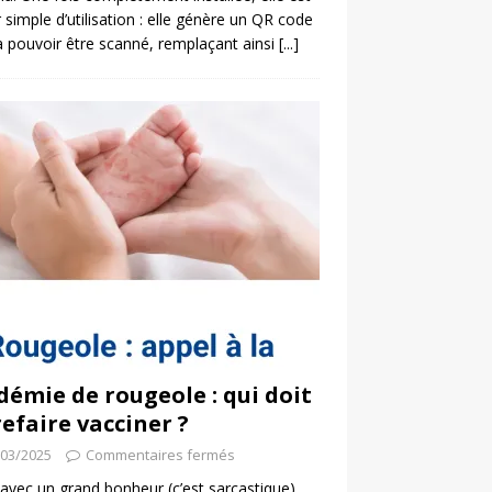
 simple d’utilisation : elle génère un QR code
a pouvoir être scanné, remplaçant ainsi
[...]
démie de rougeole : qui doit
refaire vacciner ?
/03/2025
Commentaires fermés
 avec un grand bonheur (c’est sarcastique)