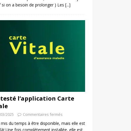
f si on a besoin de prolonger ) Les
[...]
i testé l’application Carte
ale
/03/2025
Commentaires fermés
a mis du temps à être disponible, mais elle est
 là! Une fois complètement installée, elle est