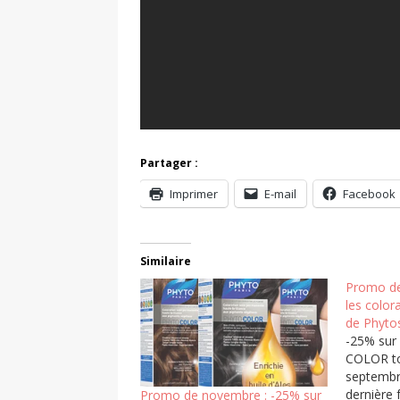
Partager :
Imprimer
E-mail
Facebook
Similaire
Promo de
les colo
de Phyto
-25% sur
COLOR to
septembre
dernière 
Promo de novembre : -25% sur