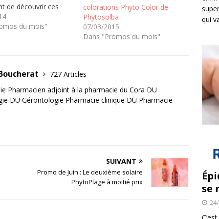
t de découvrir ces
colorations Phyto Color de
super
ns pour certaines, alors
14
Phytosolba
qui v
res feront leurs
omos du mois"
07/03/2015
pour la fin de l'année.
Dans "Promos du mois"
cularités des
ons PHYTO COLOR:
t parfaitement les
 Boucherat
727 Articles
blancs…
e Pharmacien adjoint à la pharmacie du Cora DU
gie DU Gérontologie Pharmacie clinique DU Pharmacie
SUIVANT
Promo de Juin : Le deuxième solaire
Épi
PhytoPlage à moitié prix
se 
24
C’est