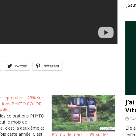
( Sau
Twitter
Pinterest
 septembre: -25% sur
J’a
rations PHYTO COLOR
Vit
solba.
 les colorations PHYTO
24
ut le mois de
Elle 
, c'est la deuxième et
fois cette année! C'est
Promo de mars: -25% sur les
enfin