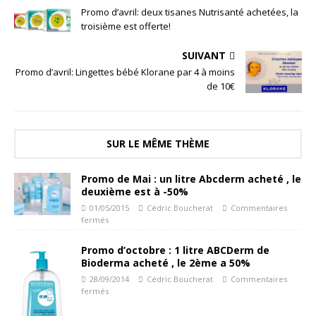
Promo d’avril: deux tisanes Nutrisanté achetées, la
troisième est offerte!
SUIVANT
Promo d’avril: Lingettes bébé Klorane par 4 à moins
de 10€
SUR LE MÊME THÈME
Promo de Mai : un litre Abcderm acheté , le
deuxième est à -50%
01/05/2015
Cédric Boucherat
Commentaires
fermés
Promo d’octobre : 1 litre ABCDerm de
Bioderma acheté , le 2ème a 50%
28/09/2014
Cédric Boucherat
Commentaires
fermés