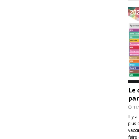
Le 
par
11
Il y 
plus 
vacci
faire