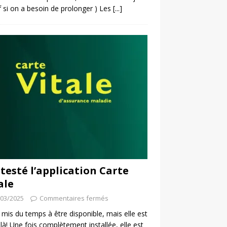
f si on a besoin de prolonger ) Les
[...]
i testé l’application Carte
ale
/03/2025
Commentaires fermés
a mis du temps à être disponible, mais elle est
 là! Une fois complètement installée, elle est