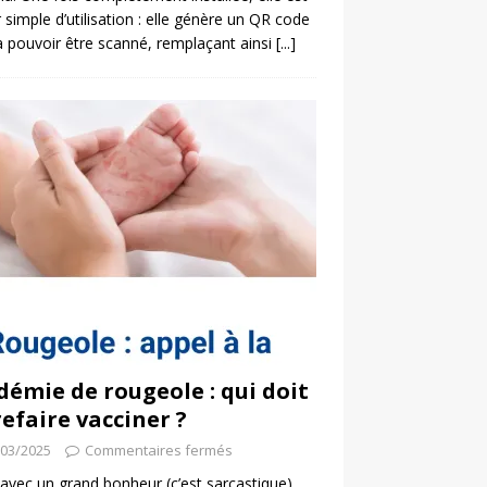
 simple d’utilisation : elle génère un QR code
a pouvoir être scanné, remplaçant ainsi
[...]
démie de rougeole : qui doit
refaire vacciner ?
/03/2025
Commentaires fermés
 avec un grand bonheur (c’est sarcastique)