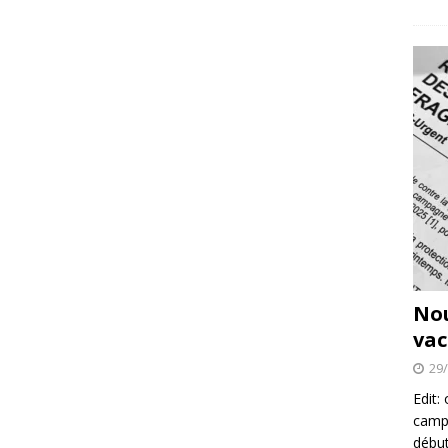
No
vac
29
Edit:
campa
début