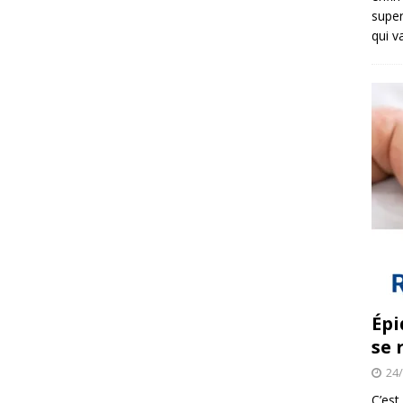
super
qui v
Épi
se 
24
C’est