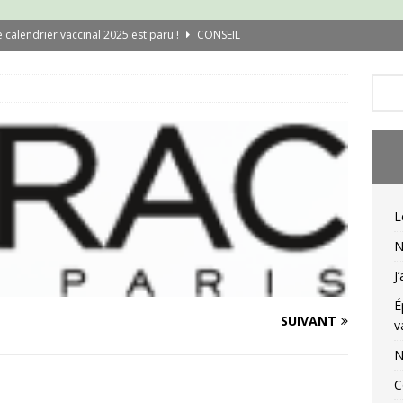
e calendrier vaccinal 2025 est paru !
CONSEIL
ouvelle campagne de vaccination Covid
CONSEIL
’ai testé l’application Carte Vitale
CONSEIL
pidémie de rougeole : qui doit se refaire vacciner ?
CONSEIL
ouvelles règles de délivrance 2025
CONSEIL
asques enfant en tissu : le retour
CONSEIL
L
N
J
É
SUIVANT
v
N
C