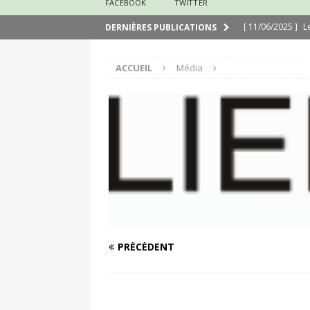
FACEBOOK
TWITTER
[ 11/06/2025 ]
L
DERNIÈRES PUBLICATIONS
[ 29/03/2025 ]
N
ACCUEIL
Média
[ 24/03/2025 ]
J
[ 24/03/2025 ]
É
[ 13/02/2025 ]
N
[ 31/08/2020 ]
M
PRÉCÉDENT