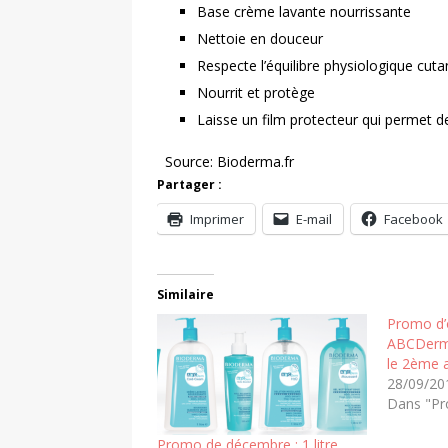
Base crème lavante nourrissante
Nettoie en douceur
Respecte l’équilibre physiologique cut
Nourrit et protège
Laisse un film protecteur qui permet 
Source: Bioderma.fr
Partager :
Imprimer
E-mail
Facebook
Similaire
Promo d’o
ABCDerm 
le 2ème 
28/09/20
Dans "Pr
Promo de décembre : 1 litre