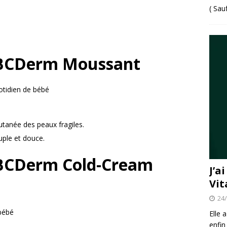
( Sau
BCDerm Moussant
otidien de bébé
cutanée des peaux fragiles.
uple et douce.
BCDerm Cold-Cream
J’a
Vit
24
bébé
Elle 
enfin