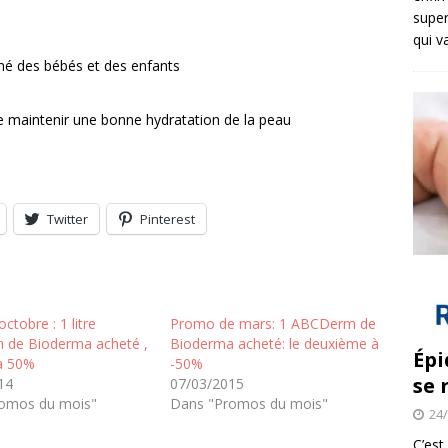
super
qui v
ané des bébés et des enfants
de maintenir une bonne hydratation de la peau
Twitter
Pinterest
ctobre : 1 litre
Promo de mars: 1 ABCDerm de
de Bioderma acheté ,
Bioderma acheté: le deuxième à
Épi
a 50%
-50%
se 
14
07/03/2015
omos du mois"
Dans "Promos du mois"
24
C’est