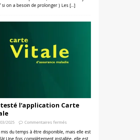
f si on a besoin de prolonger ) Les
[...]
i testé l’application Carte
ale
/03/2025
Commentaires fermés
a mis du temps à être disponible, mais elle est
 là! Une fois complètement installée, elle est