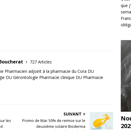
que j
sema
Franc
oblig
 Boucherat
727 Articles
e Pharmacien adjoint à la pharmacie du Cora DU
gie DU Gérontologie Pharmacie clinique DU Pharmacie
SUIVANT
Nou
sur les
Promo de Mai: 50% de remise sur le
202
nd
deuxième solaire Bioderma