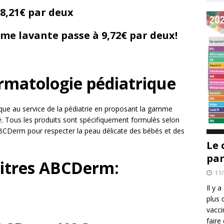
8,21€ par deux
e lavante passe à 9,72€ par deux!
matologie pédiatrique
e au service de la pédiatrie en proposant la gamme
. Tous les produits sont spécifiquement formulés selon
CDerm pour respecter la peau délicate des bébés et des
Le 
par
 litres ABCDerm:
11
Il y 
plus 
vacci
faire