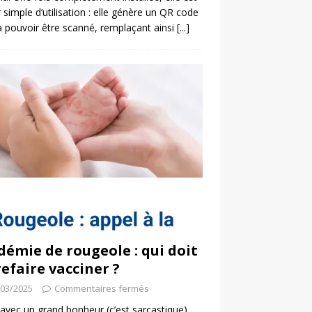
 simple d’utilisation : elle génère un QR code
a pouvoir être scanné, remplaçant ainsi
[...]
démie de rougeole : qui doit
refaire vacciner ?
/03/2025
Commentaires fermés
 avec un grand bonheur (c’est sarcastique)