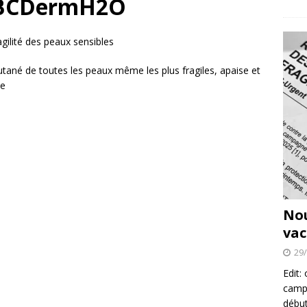
BCDermH2O
agilité des peaux sensibles
 cutané de toutes les peaux même les plus fragiles, apaise et
te
No
vac
29
Edit:
campa
début