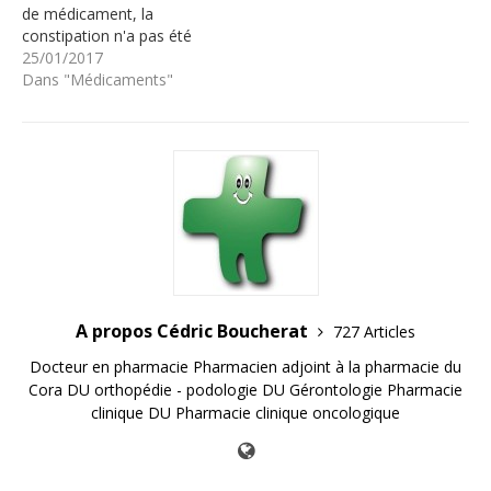
de médicament, la
constipation n'a pas été
notifié dans les notices
25/01/2017
des Tercians. Il en a
Dans "Médicaments"
effectivement plusieurs et
tous sont concernés :
gouttes buvables Solution
injectable Comprimés à 25
et 100 mg Rien de bien
grave, la…
A propos Cédric Boucherat
727 Articles
Docteur en pharmacie Pharmacien adjoint à la pharmacie du
Cora DU orthopédie - podologie DU Gérontologie Pharmacie
clinique DU Pharmacie clinique oncologique